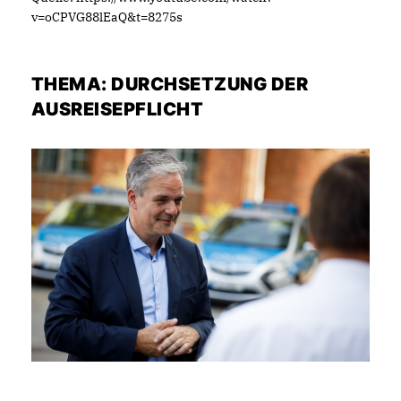
v=oCPVG88lEaQ&t=8275s
THEMA: DURCHSETZUNG DER
AUSREISEPFLICHT