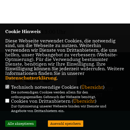
24.02.2025, 13:00 Uhr
Cookie Hinweis
Diese Webseite verwendet Cookies, die notwendig
sind, um die Webseite zu nutzen. Weiterhin
verwenden wir Dienste von Drittanbietern, die uns
helfen, unser Webangebot zu verbessern (Website-
Optmierung). Für die Verwendung bestimmter
Dienste, benötigen wir Ihre Einwilligung. Ihre
Einwilligung können Sie jederzeit widerrufen. Weitere
Informationen finden Sie in unserer
Datenschutzerklärung
.
IMPRESSUM
Technisch notwendige Cookies (
Übersicht
)
DATENSCHUTZ
Die notwendigen Cookies werden allein für den
KONTAKT
ordnungsgemäßen Gebrauch der Webseite benötigt.
Cookies von Drittanbietern (
Übersicht
)
Zur Optimierung unserer Webseite binden wir Dienste und
Angebote von Drittanbietern ein.
@2026 Burkard Dregger MdA
Alle Rechte vorbehalten.
Alle akzeptieren
Auswahl speichern